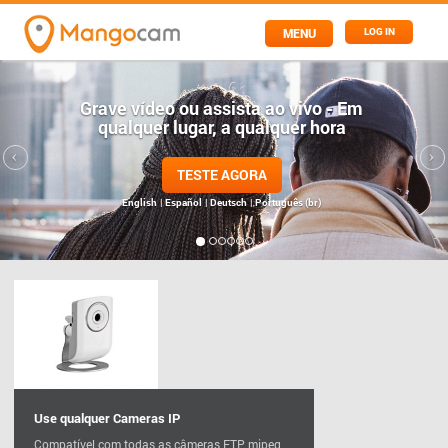
MENU
LOG IN
Grave vídeo ou assista ao vivo - Em
qualquer lugar, a qualquer hora
TESTE AGORA
English
| Español
| Deutsch
| Português (br)
Use qualquer Cameras IP
Compatível com todas as câmeras FTP, mjpeg,